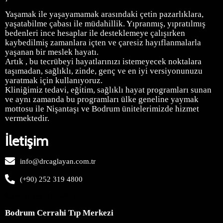
Yaşamak ile yaşayamamak arasındaki çetin pazarlıklara,
yaşatabilme çabası ile müdahillik. Yıpranmış, yıpratılmış
bedenleri ince hesaplar ile desteklemeye çalışırken
kaybedilmiş zamanlara içten ve çaresiz hayıflanmalarla
yaşanan bir meslek hayatı.
Artık , bu tecrübeyi hayatlarınızı istemeyecek noktalara
taşımadan, sağlıklı, zinde, genç ve en iyi versiyonunuzu
yaratmak için kullanıyoruz.
Kliniğimiz
tedavi, eğitim, sağlıklı hayat programları sunan
ve aynı zamanda bu programları ülke geneline yaymak
mottosu ile Nişantaşı ve Bodrum ünitelerimizde hizmet
vermektedir.
İletişim
info@drcaglayan.com.tr
(+90) 252 319 4800
(+90) 252 319 4800
Bodrum Cerrahi Tıp Merkezi