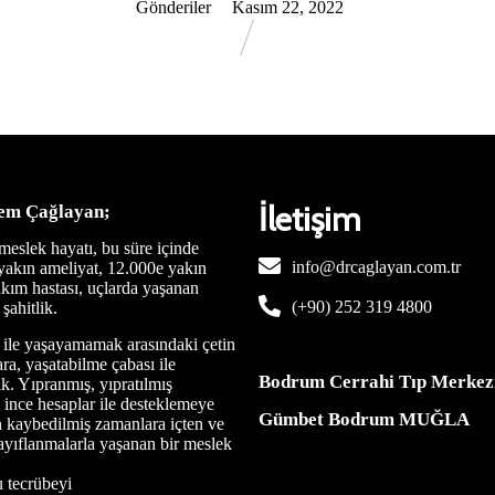
Gönderiler
Kasım 22, 2022
İletişim
em Çağlayan;
 meslek hayatı, bu süre içinde
info@drcaglayan.com.tr
yakın ameliyat, 12.000e yakın
kım hastası, uçlarda yaşanan
(+90) 252 319 4800
şahitlik.
ile yaşayamamak arasındaki çetin
(+90) 252 319 4800
ara, yaşatabilme çabası ile
Bodrum Cerrahi Tıp Merkez
k. Yıpranmış, yıpratılmış
 ince hesaplar ile desteklemeye
Gümbet Bodrum MUĞLA
n kaybedilmiş zamanlara içten ve
ayıflanmalarla yaşanan bir meslek
u tecrübeyi