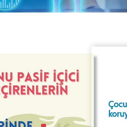
Çocuk
koru