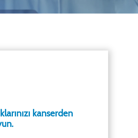
larınızı kanserden
yun.