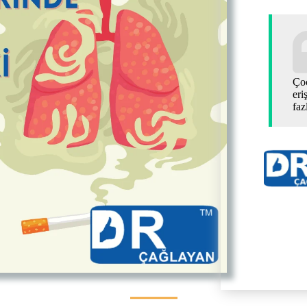
Çoc
eri
faz