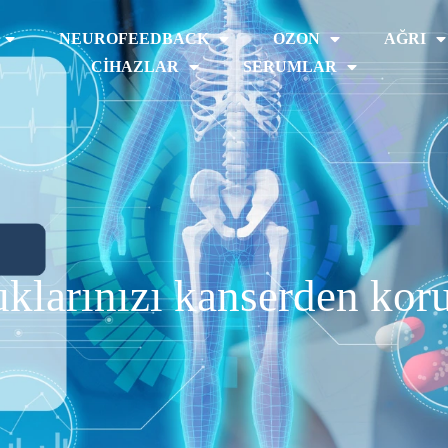
NEUROFEEDBACK
OZON
AĞRI
CIHAZLAR
SERUMLAR
klarınızı kanserden kor