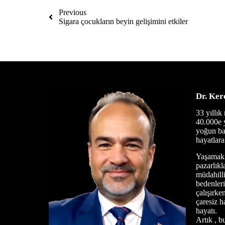
Previous
Sigara çocukların beyin gelişimini etkiler
Dr. Ker
3
3 yıllık
40.000e 
yoğun ba
hayatlara 
Yaşamak 
pazarlıkl
müdahilli
bedenleri
çalışırke
çaresiz h
hayatı.
Artık , b