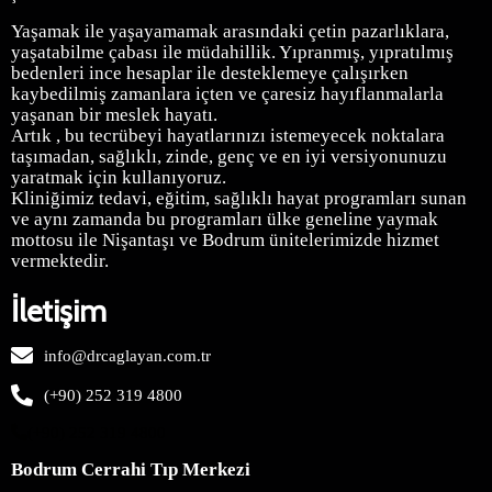
Yaşamak ile yaşayamamak arasındaki çetin pazarlıklara,
yaşatabilme çabası ile müdahillik. Yıpranmış, yıpratılmış
bedenleri ince hesaplar ile desteklemeye çalışırken
kaybedilmiş zamanlara içten ve çaresiz hayıflanmalarla
yaşanan bir meslek hayatı.
Artık , bu tecrübeyi hayatlarınızı istemeyecek noktalara
taşımadan, sağlıklı, zinde, genç ve en iyi versiyonunuzu
yaratmak için kullanıyoruz.
Kliniğimiz
tedavi, eğitim, sağlıklı hayat programları sunan
ve aynı zamanda bu programları ülke geneline yaymak
mottosu ile Nişantaşı ve Bodrum ünitelerimizde hizmet
vermektedir.
İletişim
info@drcaglayan.com.tr
(+90) 252 319 4800
(+90) 252 319 4800
Bodrum Cerrahi Tıp Merkezi