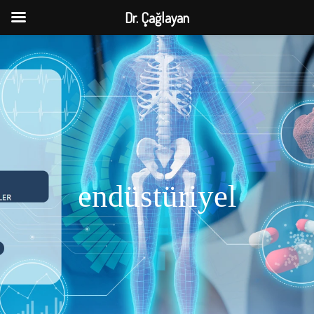
Dr. Çağlayan
endüstüriyel