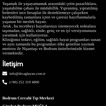
Yaşamak ile yaşayamamak arasındaki çetin pazarlıklara,
yaşatabilme çabası ile müdahillik. Yıpranmış, yıpratılmış
bedenleri ince hesaplar ile desteklemeye çalışırken
kaybedilmiş zamanlara içten ve çaresiz hayıflanmalarla
yaşanan bir meslek hayatı.
Artık , bu tecrübeyi hayatlarınızı istemeyecek noktalara
taşımadan, sağlıklı, zinde, genç ve en iyi versiyonunuzu
yaratmak için kullanıyoruz.
Kliniğimiz
tedavi, eğitim, sağlıklı hayat programları sunan
ve aynı zamanda bu programları ülke geneline yaymak
mottosu ile Nişantaşı ve Bodrum ünitelerimizde hizmet
vermektedir.
İletişim
info@drcaglayan.com.tr
(+90) 252 319 4800
(+90) 252 319 4800
Bodrum Cerrahi Tıp Merkezi