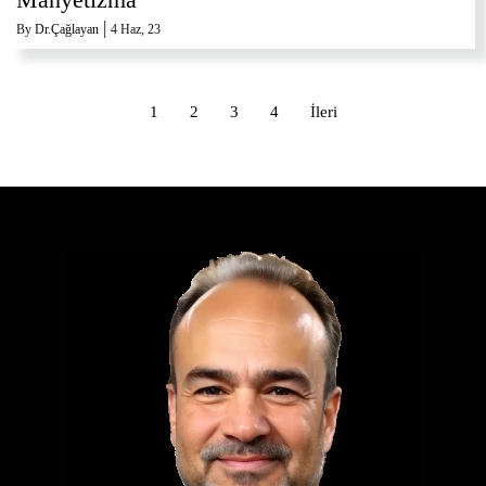
|
By
Dr.Çağlayan
4
Haz, 23
1
2
3
4
İleri