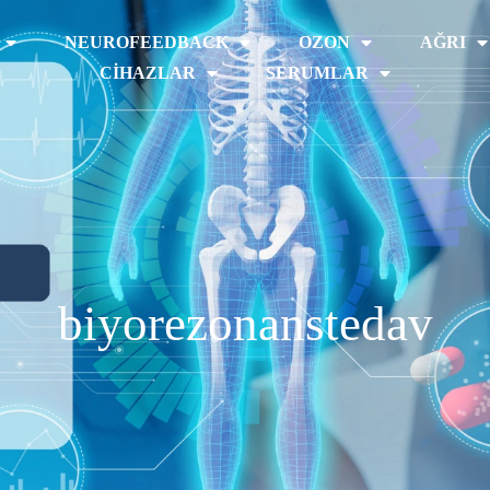
NEUROFEEDBACK
OZON
AĞRI
CIHAZLAR
SERUMLAR
biyorezonanstedav