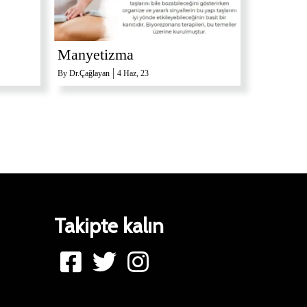
Manyetizma
|
By
Dr.Çağlayan
4
Haz, 23
Takipte kalın