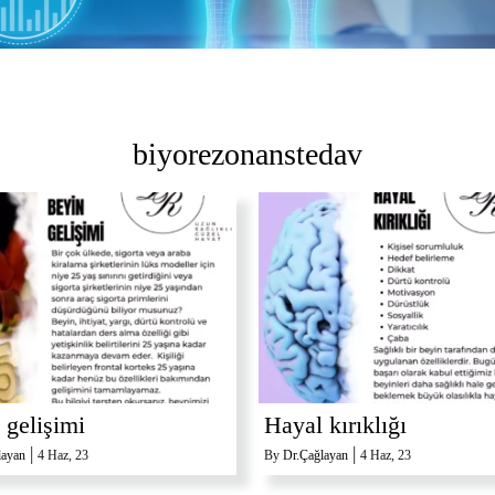
biyorezonanstedav
 gelişimi
Hayal kırıklığı
|
|
layan
4
Haz, 23
By
Dr.Çağlayan
4
Haz, 23