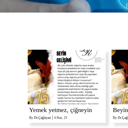
Yemek yetmez, çiğneyin
Beyin
|
By
Dr.Çağlayan
4
Haz, 23
By
Dr.Çağ