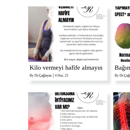
Kilo vermeyi hafife almayın
Bağım
|
By
Dr.Çağlayan
4
Haz, 23
By
Dr.Çağ