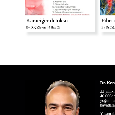
Karaciğer detoksu
Fibro
|
By
Dr.Çağlayan
4
Haz, 23
By
Dr.Çağ
Dr. Ker
3
3 yıllık
40.000e 
yoğun ba
hayatlara 
Yaşamak 