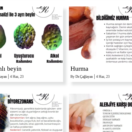
lı beyin
Hurma
|
|
layan
4
Haz, 23
By
Dr.Çağlayan
4
Haz, 23