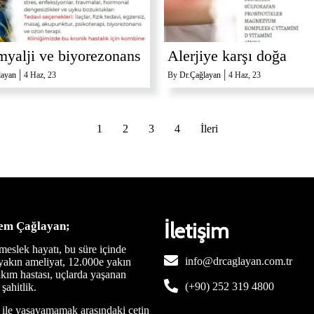
myalji ve biyorezonans
Alerjiye karşı doğa
|
|
layan
4
Haz, 23
By
Dr.Çağlayan
4
Haz, 23
1
2
3
4
İleri
İletişim
em Çağlayan;
 meslek hayatı, bu süre içinde
info@drcaglayan.com.tr
yakın ameliyat, 12.000e yakın
kım hastası, uçlarda yaşanan
(+90) 252 319 4800
şahitlik.
ile yaşayamamak arasındaki çetin
(+90) 252 319 4800