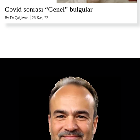
Covid sonrası “Genel” bulgular
|
By
Dr.Çağlayan
26
Kas, 22