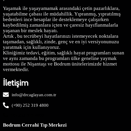
Yaşamak ile yaşayamamak arasındaki çetin pazarlıklara,
yaşatabilme çabası ile müdahillik. Yıpranmış, yıpratılmış
bedenleri ince hesaplar ile desteklemeye çalışırken
kaybedilmiş zamanlara içten ve çaresiz hayıflanmalarla
yaşanan bir meslek hayatı.
Artık , bu tecrübeyi hayatlarınızı istemeyecek noktalara
taşımadan, sağlıklı, zinde, genç ve en iyi versiyonunuzu
yaratmak için kullanıyoruz.
Kliniğimiz
tedavi, eğitim, sağlıklı hayat programları sunan
ve aynı zamanda bu programları ülke geneline yaymak
mottosu ile Nişantaşı ve Bodrum ünitelerimizde hizmet
vermektedir.
İletişim
info@drcaglayan.com.tr
(+90) 252 319 4800
(+90) 252 319 4800
Bodrum Cerrahi Tıp Merkezi