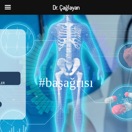
Dr. Çağlayan
#başağrısı