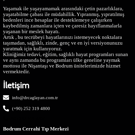
Yaşamak ile yaşayamamak arasındaki çetin pazarlıklara,
yaşatabilme çabası ile müdahillik. Yıpranmış, yıpratılmış
bedenleri ince hesaplar ile desteklemeye çalışırken
kaybedilmiş zamanlara içten ve çaresiz hayıflanmalarla
yaşanan bir meslek hayatı.
Artık , bu tecrübeyi hayatlarınızı istemeyecek noktalara
taşımadan, sağlıklı, zinde, genç ve en iyi versiyonunuzu
yaratmak için kullanıyoruz.
Kliniğimiz
tedavi, eğitim, sağlıklı hayat programları sunan
ve aynı zamanda bu programları ülke geneline yaymak
mottosu ile Nişantaşı ve Bodrum ünitelerimizde hizmet
vermektedir.
İletişim
info@drcaglayan.com.tr
(+90) 252 319 4800
(+90) 252 319 4800
Bodrum Cerrahi Tıp Merkezi