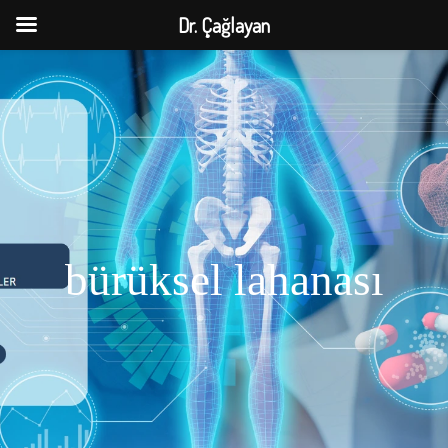
Dr. Çağlayan
bürüksel lahanası